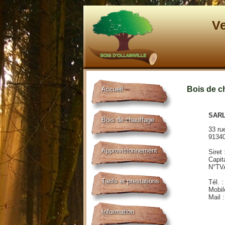
Ve
Bois de c
Accueil
SARL
Bois de chauffage
33 ru
91340
Approvisionnement
Siret
Capit
N°TV
Tarifs et prestations
Tél. 
Mobil
Mail 
Information