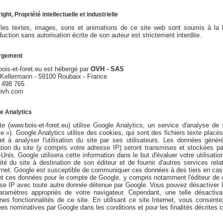
ght, Propriété intellectuelle et industrielle
les textes, images, sons et animations de ce site web sont soumis à la loi
duction sans autorisation écrite de son auteur est strictement interdite.
rgement
ois-et-foret.eu est hébergé par
OVH - SAS
 Kellermann - 59100 Roubaix - France
 498 765
ovh.com
e Analytics
te (www.bois-et-foret.eu) utilise Google Analytics, un service d'analyse de 
e »). Google Analytics utilise des cookies, qui sont des fichiers texte placés 
net à analyser l'utilisation du site par ses utilisateurs. Les données gén
sation du site (y compris votre adresse IP) seront transmises et stockées 
-Unis. Google utilisera cette information dans le but d'évaluer votre utilisati
vité du site à destination de son éditeur et de fournir d'autres services relatif
ernet. Google est susceptible de communiquer ces données à des tiers en cas d
ent ces données pour le compte de Google, y compris notamment l'éditeur de 
se IP avec toute autre donnée détenue par Google. Vous pouvez désactiver l'u
aramètres appropriés de votre navigateur. Cependant, une telle désactivati
ines fonctionnalités de ce site. En utilisant ce site Internet, vous conse
es nominatives par Google dans les conditions et pour les finalités décrites 