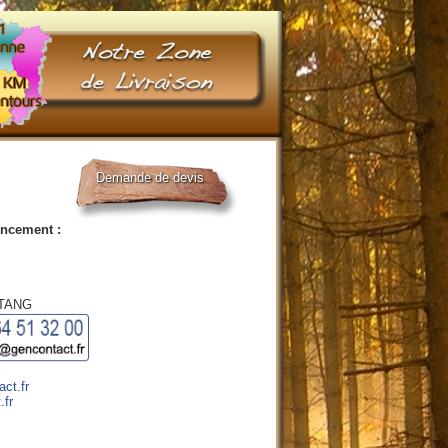
Demande de devis
encement :
ETANG
ct.fr
.fr