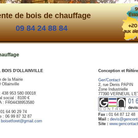
nte de bois de chauffage
09 84 24 88 84
hauffage
 BOIS D'OLLAINVILLE
Conception et Référ
e de la Mairie
Gen'Contact
 Ollainville
2, rue Denis PAPIN
Zone Industrielle
 : 438 953 580 00018
77390 VERNEUIL L'
al social : 8100 €
A : FR04438953580
: 01 64 90 29 74
Fax :
01 64 87 12 48
e : 06 99 87 32 87
Mail :
devis@genconta
:
boisetforet@gmail.com
Site :
www.gencontact