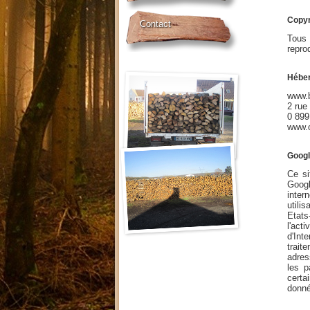
Copyri
Contact
Tous 
repro
Hébe
www.b
2 rue
0 899
www.
Googl
Ce si
Googl
inter
utili
Etats
l'acti
d'Int
trait
adres
les p
certa
donné